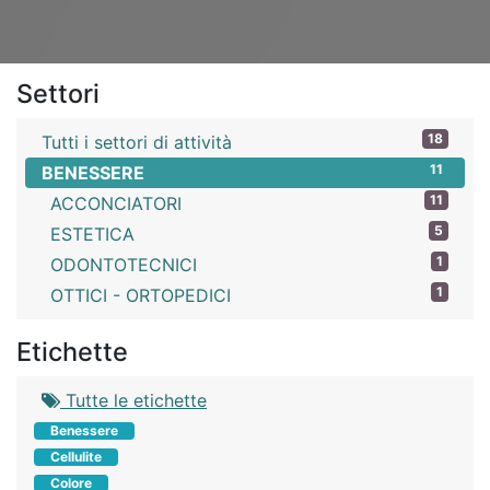
Settori
18
Tutti i settori di attività
11
BENESSERE
11
ACCONCIATORI
5
ESTETICA
1
ODONTOTECNICI
1
OTTICI - ORTOPEDICI
Etichette
Tutte le etichette
Benessere
Cellulite
Colore