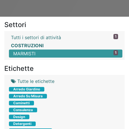
Settori
1
Tutti i settori di attività
COSTRUZIONI
1
MARMISTI
Etichette
Tutte le etichette
Arredo Giardino
Arredo Su Misura
Caminetti
Consulenza
Design
Detergenti