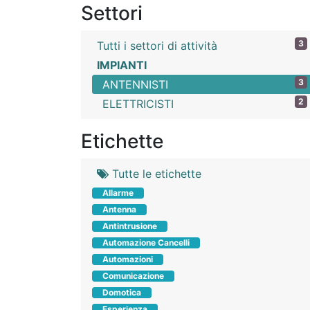
Settori
3
Tutti i settori di attività
IMPIANTI
3
ANTENNISTI
2
ELETTRICISTI
Etichette
Tutte le etichette
Allarme
Antenna
Antintrusione
Automazione Cancelli
Automazioni
Comunicazione
Domotica
Esperienza