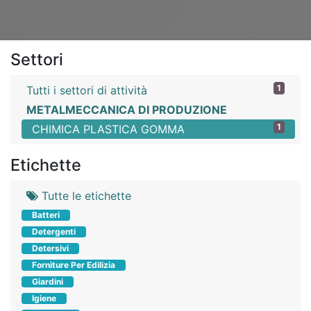
Settori
1
Tutti i settori di attività
METALMECCANICA DI PRODUZIONE
1
CHIMICA PLASTICA GOMMA
Etichette
Tutte le etichette
Batteri
Detergenti
Detersivi
Forniture Per Edilizia
Giardini
Igiene