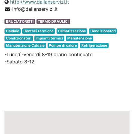
http://www.dallanservizi.it
info@dallanservizi.it
BRUCIATORISTI
TERMOIDRAULICI
Caldaie
Centrali termiche
Climatizzazione
Condizionatori
Condizionatori
Impianti termici
Manutenzione
Manutenzione Caldaie
Pompe di calore
Refrigerazione
-Lunedì-venerdì 8-19 orario continuato
-Sabato 8-12