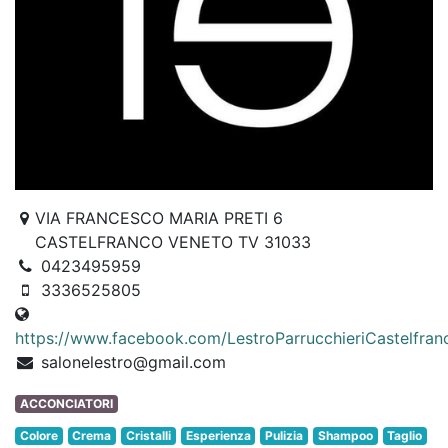
VIA FRANCESCO MARIA PRETI 6
CASTELFRANCO VENETO TV 31033
0423495959
3336525805
https://www.facebook.com/LestroParrucchieriCastelfran
salonelestro@gmail.com
ACCONCIATORI
Colore
Crema
Cristalli
Esperienza
Pulizia
Shampoo
Taglio