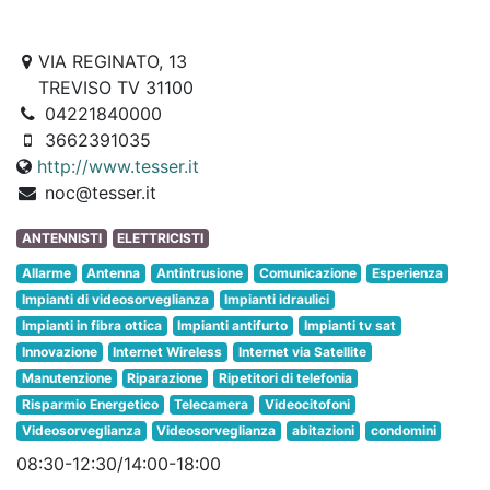
VIA REGINATO, 13
TREVISO TV 31100
04221840000
3662391035
http://www.tesser.it
noc@tesser.it
ANTENNISTI
ELETTRICISTI
Allarme
Antenna
Antintrusione
Comunicazione
Esperienza
Impianti di videosorveglianza
Impianti idraulici
Impianti in fibra ottica
Impianti antifurto
Impianti tv sat
Innovazione
Internet Wireless
Internet via Satellite
Manutenzione
Riparazione
Ripetitori di telefonia
Risparmio Energetico
Telecamera
Videocitofoni
Videosorveglianza
Videosorveglianza
abitazioni
condomini
08:30-12:30/14:00-18:00