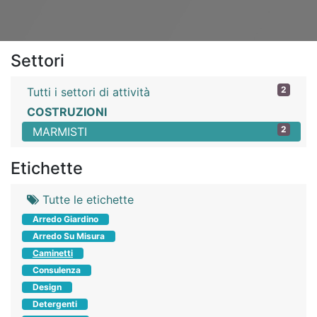
Settori
2
Tutti i settori di attività
COSTRUZIONI
2
MARMISTI
Etichette
Tutte le etichette
Arredo Giardino
Arredo Su Misura
Caminetti
Consulenza
Design
Detergenti