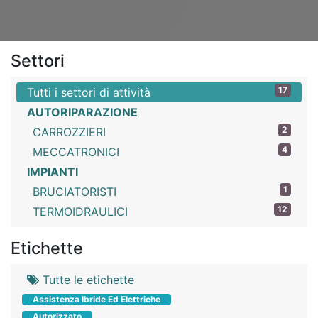
Settori
17
Tutti i settori di attività
AUTORIPARAZIONE
2
CARROZZIERI
4
MECCATRONICI
IMPIANTI
1
BRUCIATORISTI
12
TERMOIDRAULICI
Etichette
Tutte le etichette
Assistenza Ibride Ed Elettriche
Autorizzato