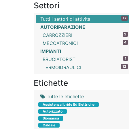
Settori
17
Tutti i settori di attività
AUTORIPARAZIONE
2
CARROZZIERI
4
MECCATRONICI
IMPIANTI
1
BRUCIATORISTI
12
TERMOIDRAULICI
Etichette
Tutte le etichette
Assistenza Ibride Ed Elettriche
Autorizzato
Biomassa
Caldaie